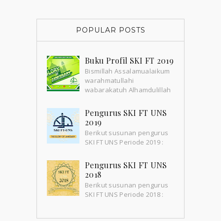
POPULAR POSTS
Buku Profil SKI FT 2019
Bismillah Assalamualaikum
warahmatullahi
wabarakatuh Alhamdulillah
Buku Profil SKI FT 2019 telah
selesai disusun. Buku ini sebaga...
Pengurus SKI FT UNS
2019
Berikut susunan pengurus
SKI FT UNS Periode 2019 :
No. NAMA NIM AMANAH 1
Muhammad Yusuf Haidar ...
Pengurus SKI FT UNS
2018
Berikut susunan pengurus
SKI FT UNS Periode 2018 :
No. Nama Jabatan NIM 1
Ryan Wildan Aska Ibrahim...